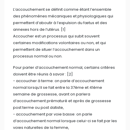
doivent être réunis à savoir : [2]
- accoucher à terme: on parle d’accouchement
normal lorsqu’il se fait entre la 37ème et 41ème
semaine de grossesse, avant on parlera
d’accouchement prématuré et après de grossesse
post terme ou post datiste,
- ⁠accouchement par voie basse: on parle
d’accouchement normal lorsque celui-ci se fait par les
voies naturelles de la femme,
- ⁠travail d’évolution normale: parler d’accouchement
normal revient à dire que le travail d’accouchement
s’est déclenché tout seul, il a évolué sans risque
materno-fœtal depuis le travail jusqu’à
l’accouchement,
- ⁠naissance d’un enfant vivant et viable: l’enfant doit
naître en bonne santé, il doit être capable de survivre
tout seul pendant ses prochaines heures de vie.
Toutes ses conditions réunies permettent de définir
clairement ce qu’on entend par un accouchement