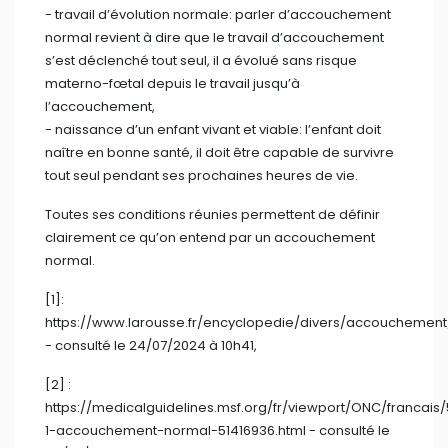
normal.
[1]:
https://www.larousse.fr/encyclopedie/divers/accouchement
- consulté le 24/07/2024 à 10h41,
[2] :
https://medicalguidelines.msf.org/fr/viewport/ONC/francais/
1-accouchement-normal-51416936.html - consulté le
24/07/2024 à 11h00,
(1): https://milf-media.fr/2021/05/10/racisme-
medical-maternite/ - image - consulté le 28/07/2024
à 20h42.