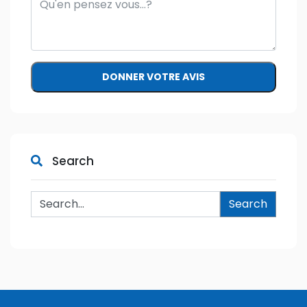
Search
Dans une Afrique ou un fossé
trop grand existe encore entre
les besoins de santé des
populations et les
professionnels de la santé
disponible, Pharma Dream
ambitionne de réduire cette
fracture au moyen des nouvelles technologies : Une application