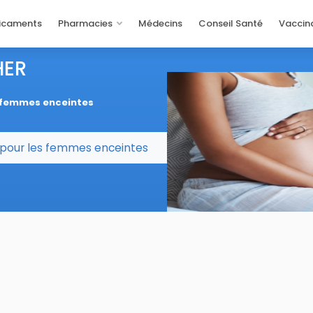
icaments
Pharmacies
Médecins
Conseil Santé
Vaccin
HER
s femmes enceintes
 pour les femmes enceintes