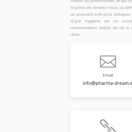
métier du pharmacien, et qui a
la prise de rendez-vous, La dif
un puissant outil pour éduquer l
d'une hygiène de vie corr
manifestation visible de ce à
rêve!
Email
info@pharma-dream.i