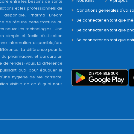
Nos tarifs
A propos
core entre les besoins de santé
ations et les professionnels de
Conditions générales d'utilisa
é disponible, Pharma Dream
Se connecter en tant que mé
ne de réduire cette fracture au
s nouvelles technologies : Une
Se connecter en tant que ph
on simple et facile d'utilisation
Se connecter en tant que ent
nne information disponible,fera
différence. La différence pour le
r du pharmacien, et qui aura un
se de rendez-vous, La différence
puissant outil pour éduquer le
 d'une hygiène de vie correcte.
tion visible de ce à quoi nous