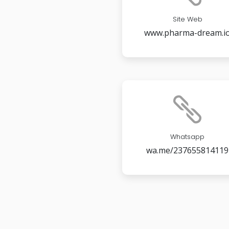
Site Web
www.pharma-dream.i
Whatsapp
wa.me/237655814119