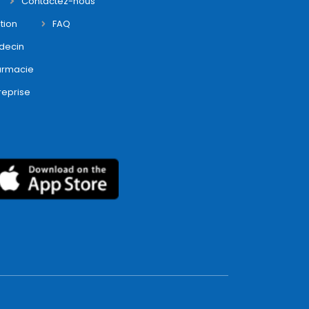
Contactez-nous
tion
FAQ
decin
armacie
reprise