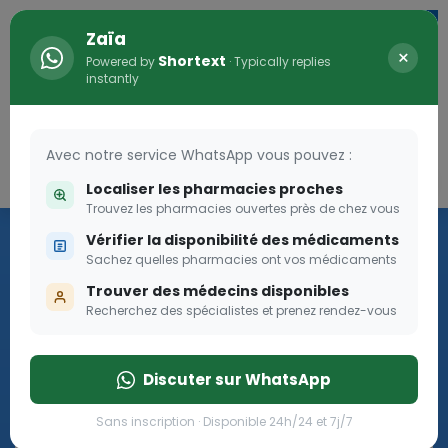
Zaïa
×
Shortext
Powered by
· Typically replies
instantly
Avec notre service WhatsApp vous pouvez :
Connexion
0
Localiser les pharmacies proches
Trouvez les pharmacies ouvertes près de chez vous
Les aides sociales Pharma
Vérifier la disponibilité des médicaments
Dream
Sachez quelles pharmacies ont vos médicaments
Trouver des médecins disponibles
Recherchez des spécialistes et prenez rendez-vous
Les aides sociales Pharma Dream, des aides qui tombent à
pique!
Discuter sur WhatsApp
Go
Sans inscription · Disponible 24h/24 et 7j/7