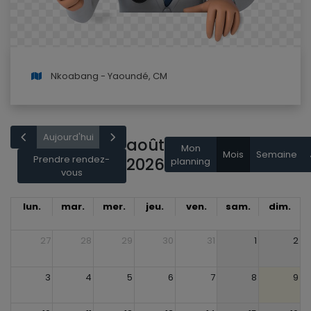
Nkoabang - Yaoundé, CM
Aujourd'hui
août
Mon
Mois
Semaine
Prendre rendez-
2026
planning
vous
lun.
mar.
mer.
jeu.
ven.
sam.
dim.
27
28
29
30
31
1
2
3
4
5
6
7
8
9