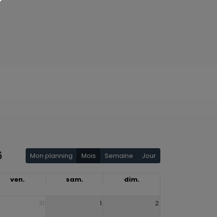
6
Mon planning
Mois
Semaine
Jour
ven.
sam.
dim.
31
1
2