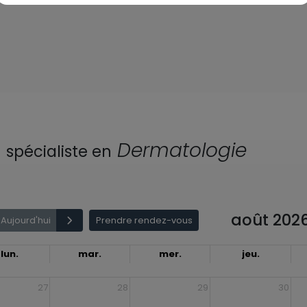
h
Dermatologie
spécialiste en
août 202
Aujourd'hui
Prendre rendez-vous
lun.
mar.
mer.
jeu.
27
28
29
30