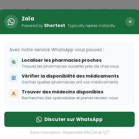
icaments
Pharmacies
Médecins
Conseil Santé
Vaccin
Zaïa
×
Shortext
Powered by
· Typically replies instantly
HER
s femmes enceintes
Avec notre service WhatsApp vous pouvez :
Localiser les pharmacies proches
 pour les femmes enceintes
Trouvez les pharmacies ouvertes près de chez vous
Vérifier la disponibilité des médicaments
Sachez quelles pharmacies ont vos médicaments
Trouver des médecins disponibles
Recherchez des spécialistes et prenez rendez-vous
Discuter sur WhatsApp
Sans inscription · Disponible 24h/24 et 7j/7