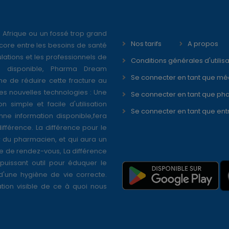
 Afrique ou un fossé trop grand
Nos tarifs
A propos
core entre les besoins de santé
ations et les professionnels de
Conditions générales d'utilisa
é disponible, Pharma Dream
Se connecter en tant que mé
ne de réduire cette fracture au
s nouvelles technologies : Une
Se connecter en tant que ph
on simple et facile d'utilisation
Se connecter en tant que ent
nne information disponible,fera
différence. La différence pour le
r du pharmacien, et qui aura un
se de rendez-vous, La différence
puissant outil pour éduquer le
 d'une hygiène de vie correcte.
tion visible de ce à quoi nous