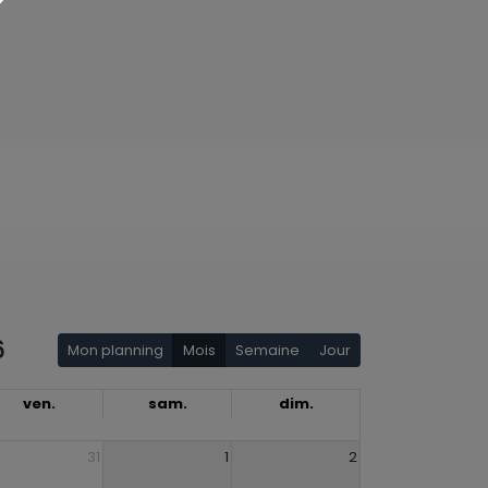
6
Mon planning
Mois
Semaine
Jour
ven.
sam.
dim.
31
1
2