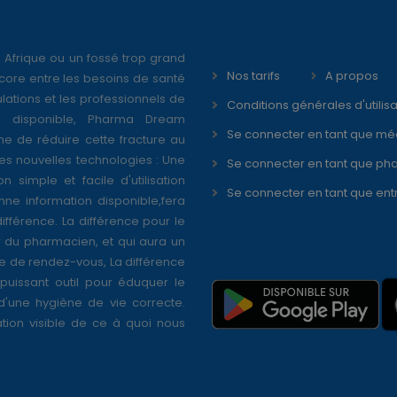
 Afrique ou un fossé trop grand
Nos tarifs
A propos
core entre les besoins de santé
ations et les professionnels de
Conditions générales d'utilisa
é disponible, Pharma Dream
Se connecter en tant que mé
ne de réduire cette fracture au
s nouvelles technologies : Une
Se connecter en tant que ph
on simple et facile d'utilisation
Se connecter en tant que ent
nne information disponible,fera
différence. La différence pour le
r du pharmacien, et qui aura un
se de rendez-vous, La différence
puissant outil pour éduquer le
 d'une hygiène de vie correcte.
tion visible de ce à quoi nous