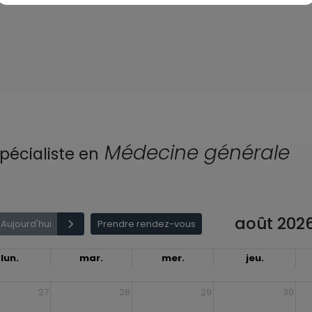
Médecine générale
pécialiste en
août 202
Aujourd'hui
Prendre rendez-vous
lun.
mar.
mer.
jeu.
27
28
29
30