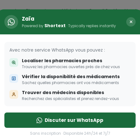
icaments
Pharmacies
Médecins
Conseil Santé
Vaccin
Zaïa
×
Shortext
Powered by
· Typically replies instantly
arma Dream
ombent à pique!
Avec notre service WhatsApp vous pouvez :
Localiser les pharmacies proches
Trouvez les pharmacies ouvertes près de chez vous
Vérifier la disponibilité des médicaments
Sachez quelles pharmacies ont vos médicaments
Trouver des médecins disponibles
Recherchez des spécialistes et prenez rendez-vous
Discuter sur WhatsApp
Sans inscription · Disponible 24h/24 et 7j/7