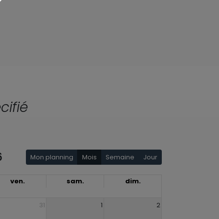
cifié
6
Mon planning
Mois
Semaine
Jour
ven.
sam.
dim.
31
1
2