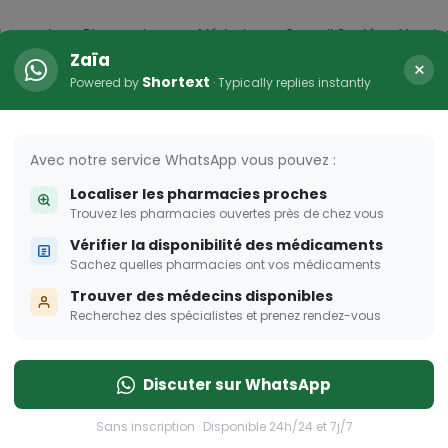
icaments
Pharmacies
Médecins
Conseil Santé
Vaccin
Zaïa
×
Shortext
Powered by
· Typically replies instantly
arma Dream
ombent à pique!
Avec notre service WhatsApp vous pouvez :
Localiser les pharmacies proches
Trouvez les pharmacies ouvertes près de chez vous
Vérifier la disponibilité des médicaments
Sachez quelles pharmacies ont vos médicaments
Trouver des médecins disponibles
Recherchez des spécialistes et prenez rendez-vous
Discuter sur WhatsApp
Sans inscription · Disponible 24h/24 et 7j/7