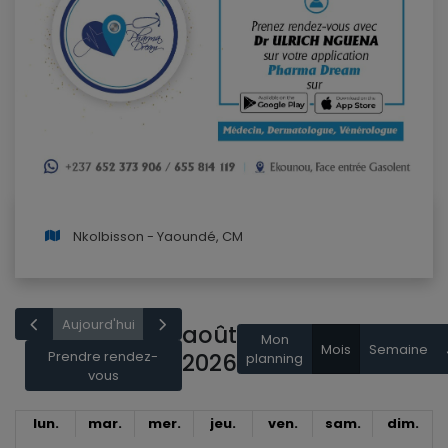
Nkolbisson - Yaoundé, CM
Aujourd'hui
août
Mon
Mois
Semaine
Prendre rendez-
2026
planning
vous
lun.
mar.
mer.
jeu.
ven.
sam.
dim.