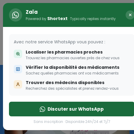
Zaïa
×
Shortext
Powered by
· Typically replies instantly
Avec notre service WhatsApp vous pouvez :
Localiser les pharmacies proches
Connexion
0
Trouvez les pharmacies ouvertes près de chez vous
Vérifier la disponibilité des médicaments
Programme OLGA-ESTHER
Sachez quelles pharmacies ont vos médicaments
Trouver des médecins disponibles
Rejoignez le programme Olga Esther pour les femmes
Recherchez des spécialistes et prenez rendez-vous
enceintes
Discuter sur WhatsApp
Rejoignez le programme Olga Esther pour les fe
Sans inscription · Disponible 24h/24 et 7j/7