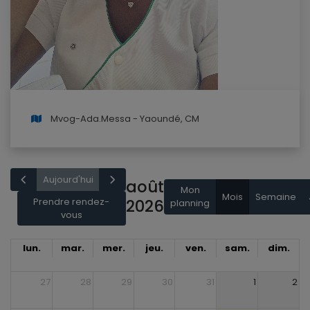
Mvog-Ada.Messa - Yaoundé, CM
Aujourd'hui
août
Mon
Mois
Semaine
Prendre rendez-
2026
planning
vous
lun.
mar.
mer.
jeu.
ven.
sam.
dim.
27
28
29
30
31
1
2