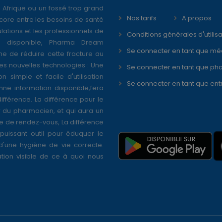
 Afrique ou un fossé trop grand
Nos tarifs
A propos
core entre les besoins de santé
ations et les professionnels de
Conditions générales d'utilisa
é disponible, Pharma Dream
Se connecter en tant que mé
ne de réduire cette fracture au
s nouvelles technologies : Une
Se connecter en tant que ph
on simple et facile d'utilisation
Se connecter en tant que ent
nne information disponible,fera
différence. La différence pour le
r du pharmacien, et qui aura un
se de rendez-vous, La différence
puissant outil pour éduquer le
 d'une hygiène de vie correcte.
tion visible de ce à quoi nous