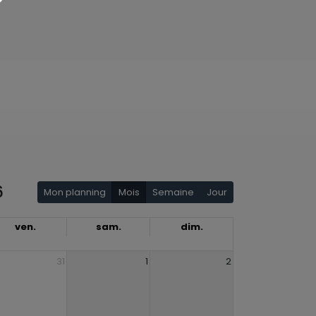
6
Mon planning
Mois
Semaine
Jour
ven.
sam.
dim.
31
1
2