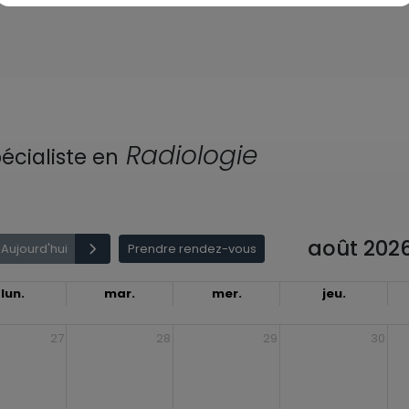
Radiologie
écialiste en
août 202
Aujourd'hui
Prendre rendez-vous
lun.
mar.
mer.
jeu.
27
28
29
30