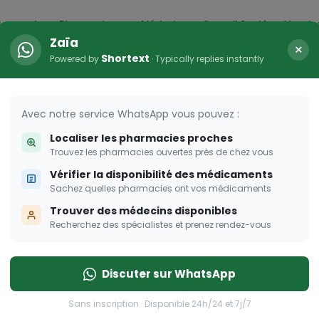
icaments
Pharmacies
Médecins
Conseil Santé
Vaccin
Zaïa
×
Shortext
Powered by
· Typically replies instantly
Avec notre service WhatsApp vous pouvez :
Localiser les pharmacies proches
Trouvez les pharmacies ouvertes près de chez vous
Vérifier la disponibilité des médicaments
Sachez quelles pharmacies ont vos médicaments
Trouver des médecins disponibles
Recherchez des spécialistes et prenez rendez-vous
Discuter sur WhatsApp
Sans inscription · Disponible 24h/24 et 7j/7