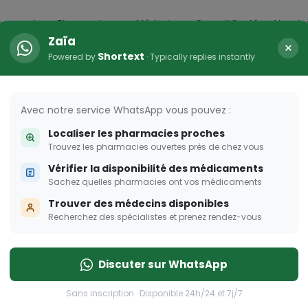
icaments
Pharmacies
Médecins
Conseil Santé
Vaccin
Zaïa
×
Shortext
Powered by
· Typically replies instantly
Avec notre service WhatsApp vous pouvez :
Localiser les pharmacies proches
Trouvez les pharmacies ouvertes près de chez vous
Vérifier la disponibilité des médicaments
Sachez quelles pharmacies ont vos médicaments
Trouver des médecins disponibles
Recherchez des spécialistes et prenez rendez-vous
Discuter sur WhatsApp
Sans inscription · Disponible 24h/24 et 7j/7