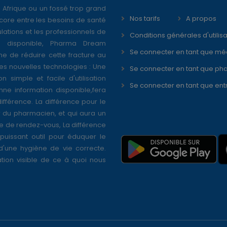
 Afrique ou un fossé trop grand
Nos tarifs
A propos
core entre les besoins de santé
ations et les professionnels de
Conditions générales d'utilisa
é disponible, Pharma Dream
Se connecter en tant que mé
ne de réduire cette fracture au
s nouvelles technologies : Une
Se connecter en tant que ph
on simple et facile d'utilisation
Se connecter en tant que ent
nne information disponible,fera
différence. La différence pour le
r du pharmacien, et qui aura un
se de rendez-vous, La différence
puissant outil pour éduquer le
 d'une hygiène de vie correcte.
tion visible de ce à quoi nous