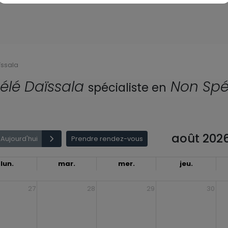
ssala
lé Daïssala
Non Spé
spécialiste en
août 202
Aujourd'hui
Prendre rendez-vous
lun.
mar.
mer.
jeu.
27
28
29
30