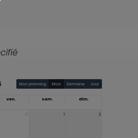
cifié
6
Mon planning
Mois
Semaine
Jour
ven.
sam.
dim.
31
1
2