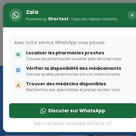
Zaïa
×
Shortext
Powered by
· Typically replies instantly
Avec notre service WhatsApp vous pouvez :
Localiser les pharmacies proches
Connexion
0
Trouvez les pharmacies ouvertes près de chez vous
Vérifier la disponibilité des médicaments
Les aides sociales Pharma
Sachez quelles pharmacies ont vos médicaments
Dream
Trouver des médecins disponibles
Recherchez des spécialistes et prenez rendez-vous
Les aides sociales Pharma Dream, des aides qui tombent à
pique!
Discuter sur WhatsApp
Go
Sans inscription · Disponible 24h/24 et 7j/7