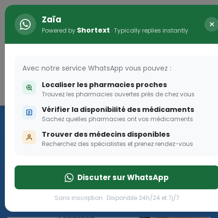
Zaïa
×
Shortext
Powered by
· Typically replies instantly
Avec notre service WhatsApp vous pouvez :
Localiser les pharmacies proches
Connexion
0
Trouvez les pharmacies ouvertes près de chez vous
Vérifier la disponibilité des médicaments
Les aides sociales Pharma
Sachez quelles pharmacies ont vos médicaments
Dream
Trouver des médecins disponibles
Recherchez des spécialistes et prenez rendez-vous
Les aides sociales Pharma Dream, des aides qui tombent à
pique!
Discuter sur WhatsApp
Go
Sans inscription · Disponible 24h/24 et 7j/7