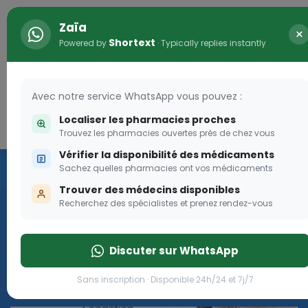
Zaïa
×
Shortext
Powered by
· Typically replies instantly
Avec notre service WhatsApp vous pouvez :
Localiser les pharmacies proches
Connexion
0
Trouvez les pharmacies ouvertes près de chez vous
Vérifier la disponibilité des médicaments
Les aides sociales Pharma
Sachez quelles pharmacies ont vos médicaments
Dream
Trouver des médecins disponibles
Recherchez des spécialistes et prenez rendez-vous
Les aides sociales Pharma Dream, des aides qui tombent à
pique!
Discuter sur WhatsApp
Go
Sans inscription · Disponible 24h/24 et 7j/7