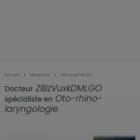
Accueil
Médecins
ZlBzVuxkDMLGO
ZlBzVuxkDMLGO
Docteur
Oto-rhino-
spécialiste en
laryngologie