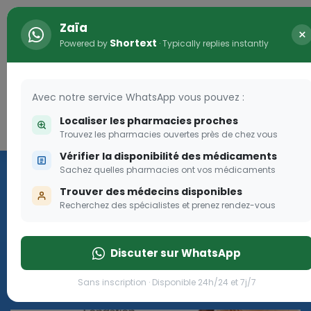
Zaïa
×
Shortext
Powered by
· Typically replies instantly
Avec notre service WhatsApp vous pouvez :
Localiser les pharmacies proches
Connexion
0
Trouvez les pharmacies ouvertes près de chez vous
Vérifier la disponibilité des médicaments
Les aides sociales Pharma
Sachez quelles pharmacies ont vos médicaments
Dream
Trouver des médecins disponibles
Recherchez des spécialistes et prenez rendez-vous
Les aides sociales Pharma Dream, des aides qui tombent à
pique!
Discuter sur WhatsApp
Go
Sans inscription · Disponible 24h/24 et 7j/7