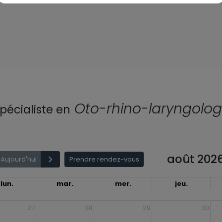
Oto-rhino-laryngolog
pécialiste en
août 202
Aujourd'hui
Prendre rendez-vous
lun.
mar.
mer.
jeu.
27
28
29
30