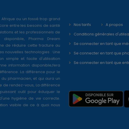
 Afrique ou un fossé trop grand
Nos tarifs
A propos
core entre les besoins de santé
ations et les professionnels de
Conditions générales d'utilisa
é disponible, Pharma Dream
Se connecter en tant que mé
ne de réduire cette fracture au
s nouvelles technologies : Une
Se connecter en tant que ph
on simple et facile d'utilisation
Se connecter en tant que ent
nne information disponible,fera
différence. La différence pour le
r du pharmacien, et qui aura un
se de rendez-vous, La différence
puissant outil pour éduquer le
 d'une hygiène de vie correcte.
tion visible de ce à quoi nous