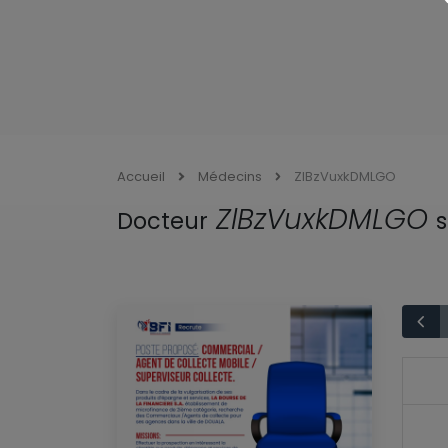
Accueil
Médecins
ZlBzVuxkDMLGO
ZlBzVuxkDMLGO
Docteur
s