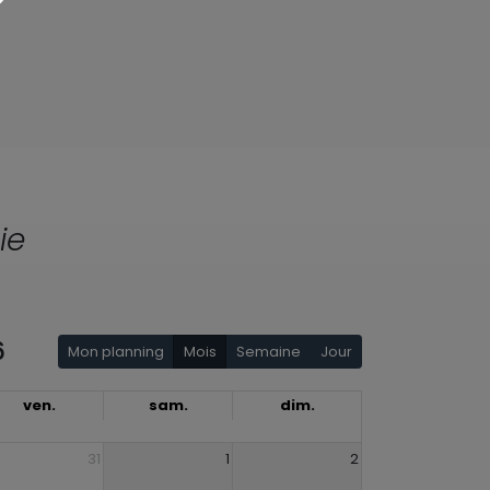
ie
6
Mon planning
Mois
Semaine
Jour
ven.
sam.
dim.
31
1
2