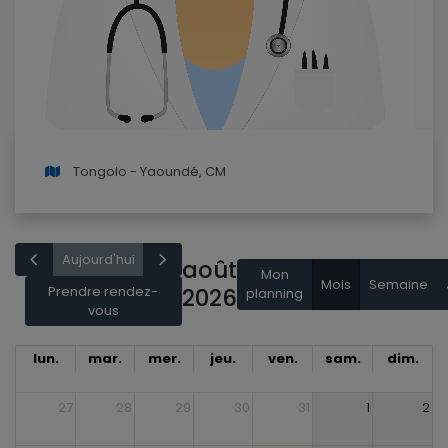
Tongolo - Yaoundé, CM
Aujourd'hui
août
Mon
Mois
Semaine
Prendre rendez-
2026
planning
vous
lun.
mar.
mer.
jeu.
ven.
sam.
dim.
27
28
29
30
31
1
2