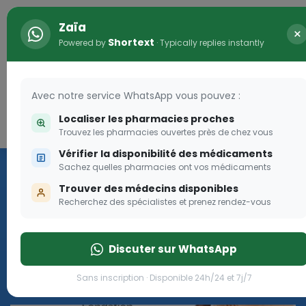
Zaïa
×
Shortext
Powered by
· Typically replies instantly
Avec notre service WhatsApp vous pouvez :
Localiser les pharmacies proches
Connexion
0
Trouvez les pharmacies ouvertes près de chez vous
Vérifier la disponibilité des médicaments
Les aides sociales Pharma
Sachez quelles pharmacies ont vos médicaments
Dream
Trouver des médecins disponibles
Recherchez des spécialistes et prenez rendez-vous
Les aides sociales Pharma Dream, des aides qui tombent à
pique!
Discuter sur WhatsApp
Go
Sans inscription · Disponible 24h/24 et 7j/7