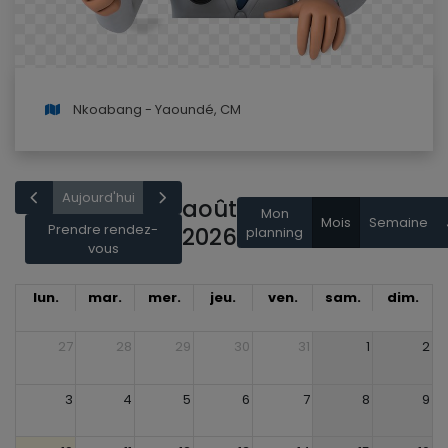
Nkoabang - Yaoundé, CM
Aujourd'hui
août
Mon
Mois
Semaine
Prendre rendez-
2026
planning
vous
lun.
mar.
mer.
jeu.
ven.
sam.
dim.
27
28
29
30
31
1
2
3
4
5
6
7
8
9