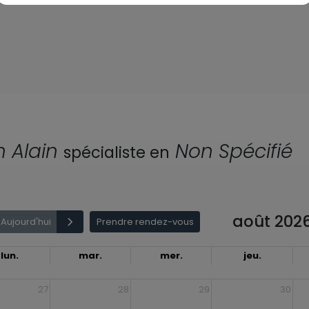
 Alain
Non Spécifié
spécialiste en
août 202
Aujourd'hui
Prendre rendez-vous
lun.
mar.
mer.
jeu.
27
28
29
30