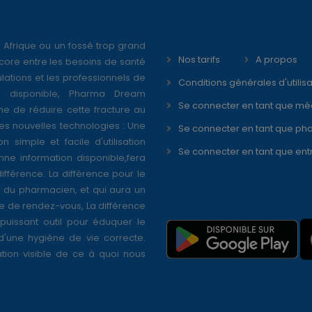
 Afrique ou un fossé trop grand
Nos tarifs
A propos
core entre les besoins de santé
ations et les professionnels de
Conditions générales d'utilisa
é disponible, Pharma Dream
Se connecter en tant que mé
ne de réduire cette fracture au
s nouvelles technologies : Une
Se connecter en tant que ph
on simple et facile d'utilisation
Se connecter en tant que ent
nne information disponible,fera
différence. La différence pour le
r du pharmacien, et qui aura un
se de rendez-vous, La différence
puissant outil pour éduquer le
 d'une hygiène de vie correcte.
tion visible de ce à quoi nous