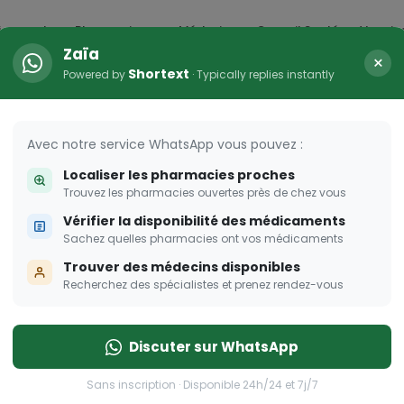
icaments
Pharmacies
Médecins
Conseil Santé
Vaccin
Zaïa
×
Shortext
Powered by
· Typically replies instantly
HER
s femmes enceintes
Avec notre service WhatsApp vous pouvez :
Localiser les pharmacies proches
 pour les femmes enceintes
Trouvez les pharmacies ouvertes près de chez vous
Vérifier la disponibilité des médicaments
Sachez quelles pharmacies ont vos médicaments
Trouver des médecins disponibles
Recherchez des spécialistes et prenez rendez-vous
Discuter sur WhatsApp
Sans inscription · Disponible 24h/24 et 7j/7