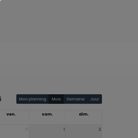
6
Mon planning
Mois
Semaine
Jour
ven.
sam.
dim.
31
1
2