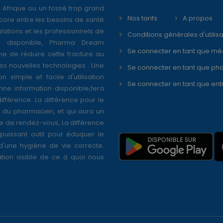
 Afrique ou un fossé trop grand
Nos tarifs
A propos
core entre les besoins de santé
ations et les professionnels de
Conditions générales d'utilisa
é disponible, Pharma Dream
Se connecter en tant que mé
ne de réduire cette fracture au
s nouvelles technologies : Une
Se connecter en tant que ph
on simple et facile d'utilisation
Se connecter en tant que ent
nne information disponible,fera
différence. La différence pour le
r du pharmacien, et qui aura un
se de rendez-vous, La différence
puissant outil pour éduquer le
 d'une hygiène de vie correcte.
tion visible de ce à quoi nous