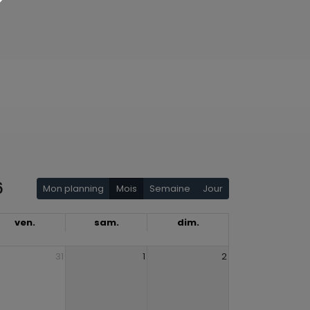
6
Mon planning
Mois
Semaine
Jour
ven.
sam.
dim.
31
1
2