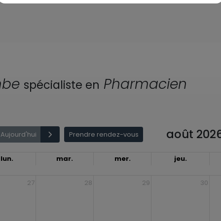
mbe
Pharmacien
spécialiste en
août 202
Aujourd'hui
Prendre rendez-vous
lun.
mar.
mer.
jeu.
27
28
29
30