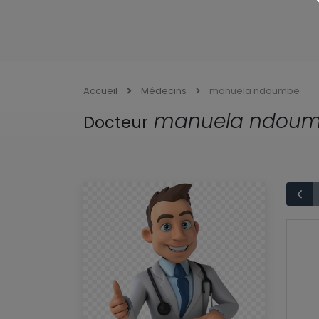
Accueil
Médecins
manuela ndoumbe
manuela ndou
Docteur