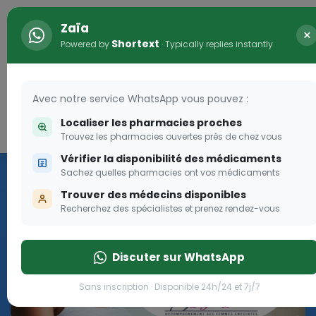
Zaïa
×
Shortext
Powered by
· Typically replies instantly
Avec notre service WhatsApp vous pouvez :
Localiser les pharmacies proches
Connexion
0
Trouvez les pharmacies ouvertes près de chez vous
Vérifier la disponibilité des médicaments
Programme OLGA-ESTHER
Sachez quelles pharmacies ont vos médicaments
Trouver des médecins disponibles
Rejoignez le programme Olga Esther pour les femmes
Recherchez des spécialistes et prenez rendez-vous
enceintes
Discuter sur WhatsApp
Rejoignez le programme Olga Esther pour les fe
Sans inscription · Disponible 24h/24 et 7j/7