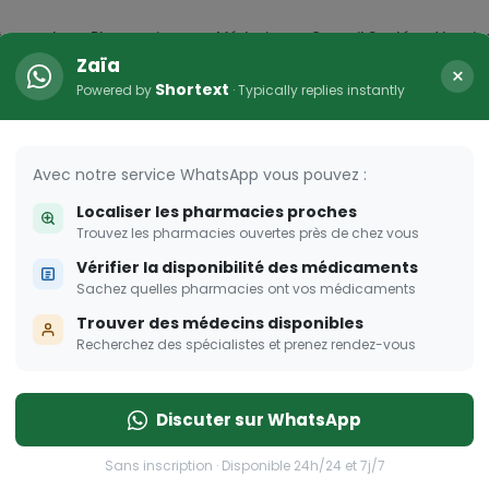
icaments
Pharmacies
Médecins
Conseil Santé
Vaccin
Zaïa
×
Shortext
Powered by
· Typically replies instantly
ER
emmes enceintes
Avec notre service WhatsApp vous pouvez :
Localiser les pharmacies proches
ur les femmes enceintes
Trouvez les pharmacies ouvertes près de chez vous
Vérifier la disponibilité des médicaments
Sachez quelles pharmacies ont vos médicaments
Trouver des médecins disponibles
Recherchez des spécialistes et prenez rendez-vous
Discuter sur WhatsApp
Sans inscription · Disponible 24h/24 et 7j/7