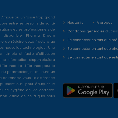
 Afrique ou un fossé trop grand
Nos tarifs
A propos
core entre les besoins de santé
ations et les professionnels de
Conditions générales d'utilisa
é disponible, Pharma Dream
Se connecter en tant que mé
ne de réduire cette fracture au
s nouvelles technologies : Une
Se connecter en tant que ph
on simple et facile d'utilisation
Se connecter en tant que ent
nne information disponible,fera
différence. La différence pour le
r du pharmacien, et qui aura un
se de rendez-vous, La différence
puissant outil pour éduquer le
 d'une hygiène de vie correcte.
tion visible de ce à quoi nous