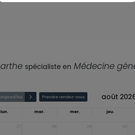
arthe
Médecine gén
spécialiste en
août 202
Aujourd'hui
Prendre rendez-vous
lun.
mar.
mer.
jeu.
27
28
29
30