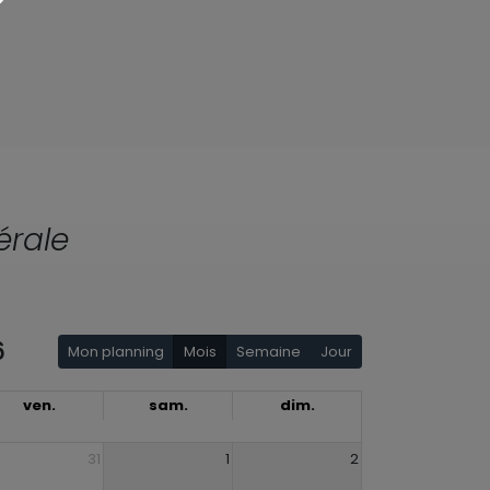
érale
6
Mon planning
Mois
Semaine
Jour
ven.
sam.
dim.
31
1
2