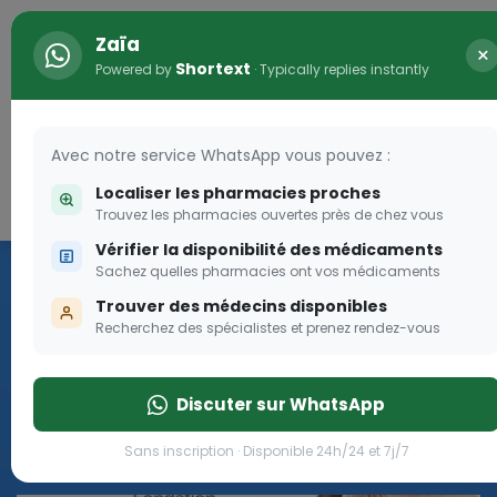
Zaïa
×
Shortext
Powered by
· Typically replies instantly
Avec notre service WhatsApp vous pouvez :
Localiser les pharmacies proches
Connexion
0
Trouvez les pharmacies ouvertes près de chez vous
Vérifier la disponibilité des médicaments
Les aides sociales Pharma
Sachez quelles pharmacies ont vos médicaments
Dream
Trouver des médecins disponibles
Recherchez des spécialistes et prenez rendez-vous
Les aides sociales Pharma Dream, des aides qui tombent à
pique!
Discuter sur WhatsApp
Go
Sans inscription · Disponible 24h/24 et 7j/7