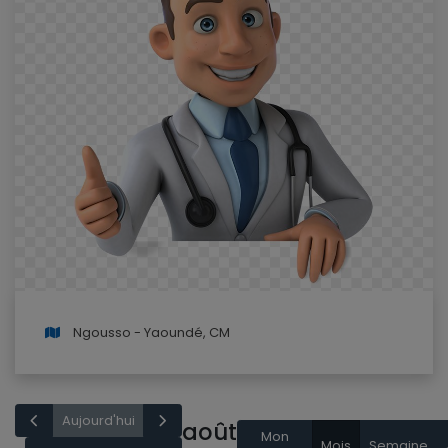
Ngousso - Yaoundé, CM
Aujourd'hui
août
Mon
Mois
Semaine