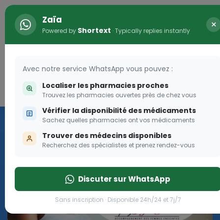
Zaïa
×
Shortext
Powered by
· Typically replies instantly
Avec notre service WhatsApp vous pouvez :
Localiser les pharmacies proches
Connexion
0
Trouvez les pharmacies ouvertes près de chez vous
Vérifier la disponibilité des médicaments
Programme OLGA-ESTHER
Sachez quelles pharmacies ont vos médicaments
Trouver des médecins disponibles
Rejoignez le programme Olga Esther pour les femmes
Recherchez des spécialistes et prenez rendez-vous
enceintes
Discuter sur WhatsApp
Rejoignez le programme Olga Esther pour les fe
Sans inscription · Disponible 24h/24 et 7j/7