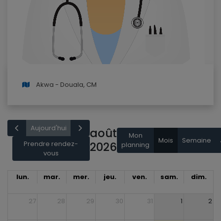
Akwa - Douala, CM
Aujourd'hui
août
Mon
Mois
Semaine
Prendre rendez-
2026
planning
vous
lun.
mar.
mer.
jeu.
ven.
sam.
dim.
27
28
29
30
31
1
2