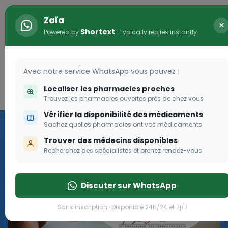
Zaïa
×
Shortext
Powered by
· Typically replies instantly
Avec notre service WhatsApp vous pouvez :
Localiser les pharmacies proches
Connexion
0
Trouvez les pharmacies ouvertes près de chez vous
Vérifier la disponibilité des médicaments
Programme OLGA-ESTHER
Sachez quelles pharmacies ont vos médicaments
Trouver des médecins disponibles
Rejoignez le programme Olga Esther pour les femmes
Recherchez des spécialistes et prenez rendez-vous
enceintes
Discuter sur WhatsApp
Rejoignez le programme Olga Esther pour les fe
Sans inscription · Disponible 24h/24 et 7j/7