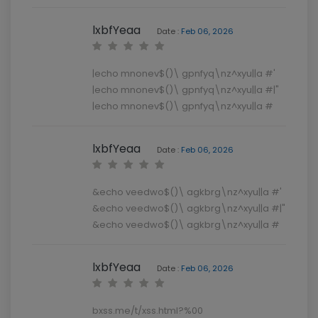
lxbfYeaa
Date :
Feb 06, 2026
|echo mnonev$()\ gpnfyq\nz^xyu||a #'
|echo mnonev$()\ gpnfyq\nz^xyu||a #|"
|echo mnonev$()\ gpnfyq\nz^xyu||a #
lxbfYeaa
Date :
Feb 06, 2026
&echo veedwo$()\ agkbrg\nz^xyu||a #'
&echo veedwo$()\ agkbrg\nz^xyu||a #|"
&echo veedwo$()\ agkbrg\nz^xyu||a #
lxbfYeaa
Date :
Feb 06, 2026
bxss.me/t/xss.html?%00