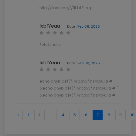
http://bxss.me/t/fit.txt?.jpg
lxbfYeaa
Date :
Feb 06, 2026
/etc/shells
lxbfYeaa
Date :
Feb 06, 2026
echo anyblb$()\ yrpayv\nz^xyu||a #'
&echo anyblb$()\ yrpayv\nz^xyu||a #|"
&echo anyblb$()\ yrpayv\nz^xyu||a #
‹
1
2
...
4
5
6
7
8
9
10