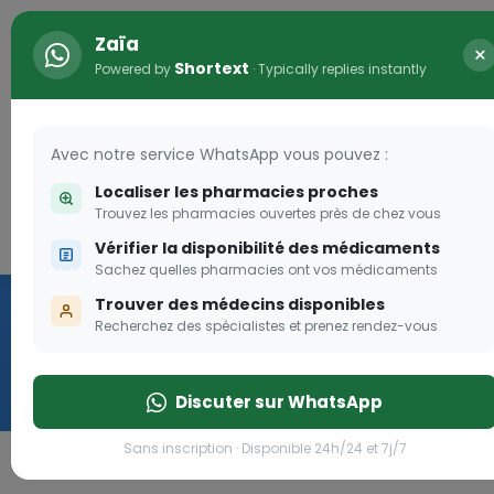
Zaïa
×
Shortext
Powered by
· Typically replies instantly
Avec notre service WhatsApp vous pouvez :
Localiser les pharmacies proches
Trouvez les pharmacies ouvertes près de chez vous
Connexion
Vérifier la disponibilité des médicaments
Les aides sociales Pharm
Sachez quelles pharmacies ont vos médicaments
Dream
Trouver des médecins disponibles
Recherchez des spécialistes et prenez rendez-vous
Les aides sociales Pharma Dream, des aides qui tomben
pique!
Discuter sur WhatsApp
Go
Sans inscription · Disponible 24h/24 et 7j/7