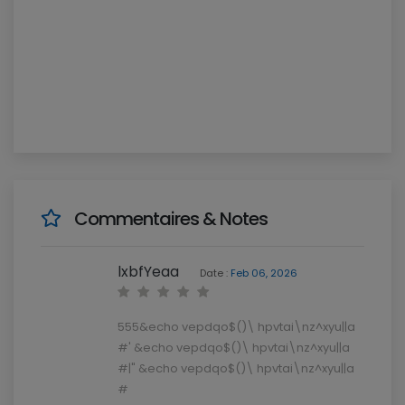
Commentaires & Notes
lxbfYeaa
Date :
Feb 06, 2026
555&echo vepdqo$()\ hpvtai\nz^xyu||a
#' &echo vepdqo$()\ hpvtai\nz^xyu||a
#|" &echo vepdqo$()\ hpvtai\nz^xyu||a
#