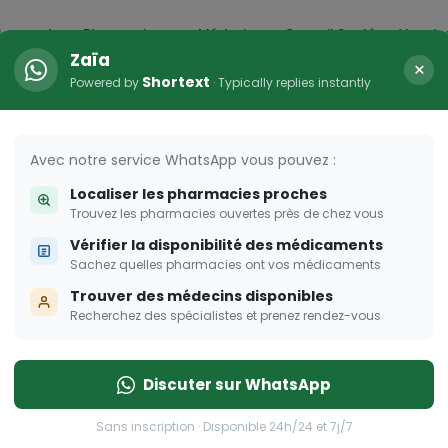
icaments
Pharmacies
Médecins
Conseil Santé
Vaccin
Zaïa
×
Shortext
Powered by
· Typically replies instantly
ation
Avec notre service WhatsApp vous pouvez :
Localiser les pharmacies proches
Trouvez les pharmacies ouvertes près de chez vous
Vérifier la disponibilité des médicaments
Sachez quelles pharmacies ont vos médicaments
Trouver des médecins disponibles
Recherchez des spécialistes et prenez rendez-vous
Discuter sur WhatsApp
Sans inscription · Disponible 24h/24 et 7j/7