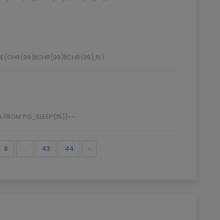
(CHR(99)||CHR(99)||CHR(99),15)
6 FROM PG_SLEEP(15))--
8
...
43
44
›