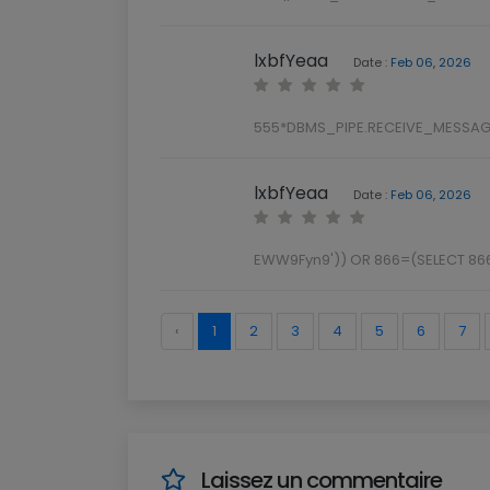
lxbfYeaa
Date :
Feb 06, 2026
555*DBMS_PIPE.RECEIVE_MESSAGE
lxbfYeaa
Date :
Feb 06, 2026
EWW9Fyn9')) OR 866=(SELECT 86
‹
1
2
3
4
5
6
7
Laissez un commentaire