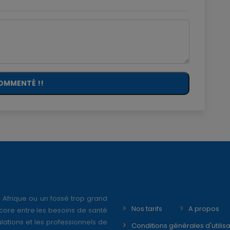
OMMENTÉ !!
 Afrique ou un fossé trop grand
Nos tarifs
A propos
core entre les besoins de santé
ations et les professionnels de
Conditions générales d'utilisa