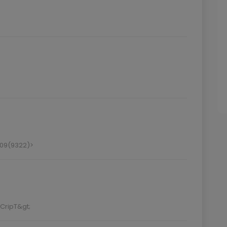
N09(9322)>
sCripT&gt;