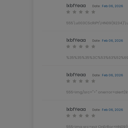
lxbfYeaa
Date :
Feb 06, 2026
555\u003CScRiPt\HN09(9234)\
lxbfYeaa
Date :
Feb 06, 2026
%35%35%35%3C%53%63%52%69
lxbfYeaa
Date :
Feb 06, 2026
555<img/src=">" onerror=alert(
lxbfYeaa
Date :
Feb 06, 2026
555<img src=xyz OnErRor=HN09(