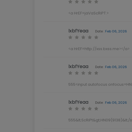
<a HrEF=jaVaScRiPT:>
lxbfYeaa
Date :
Feb 06, 2026
<a HrEF=http://xss.bxss.me></a>
lxbfYeaa
Date :
Feb 06, 2026
555<input autofocus onfocus=H
lxbfYeaa
Date :
Feb 06, 2026
555&lt;ScRiPt&gt;HN09(9138)&lt;/