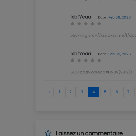
lxbfYeaa
Date :
Feb 06, 2026
555<img src=//xss.bxss.me/t/dot
lxbfYeaa
Date :
Feb 06, 2026
555<body onload=HN09(9819)>
‹
1
2
3
4
5
6
7
Laissez un commentaire