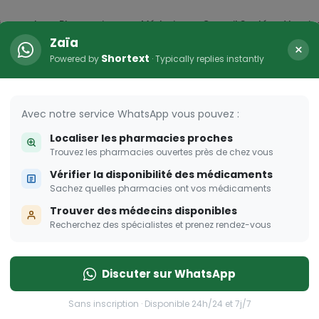
icaments
Pharmacies
Médecins
Conseil Santé
Vaccin
Zaïa
×
Shortext
Powered by
· Typically replies instantly
rogramme OLGA-ESTHER
oignez le programme Olga Esther pour les femmes enceintes
Avec notre service WhatsApp vous pouvez :
Localiser les pharmacies proches
Rejoignez le programme Olga Esther pour les femmes 
Trouvez les pharmacies ouvertes près de chez vous
Vérifier la disponibilité des médicaments
Sachez quelles pharmacies ont vos médicaments
Trouver des médecins disponibles
Recherchez des spécialistes et prenez rendez-vous
Discuter sur WhatsApp
Sans inscription · Disponible 24h/24 et 7j/7