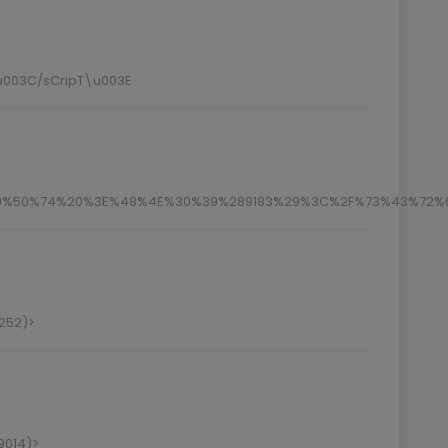
u003C/sCripT\u003E
%50%74%20%3E%48%4E%30%39%289183%29%3C%2F%73%43%72%
9252)>
9014)>