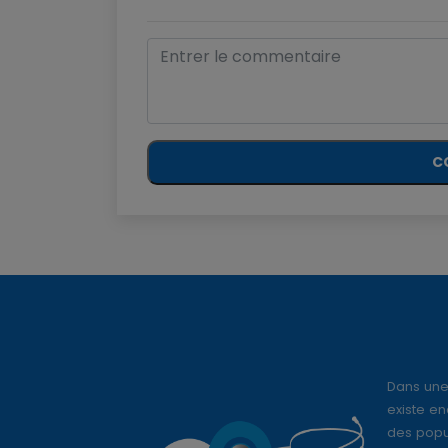
C
Dans une
existe en
des popul