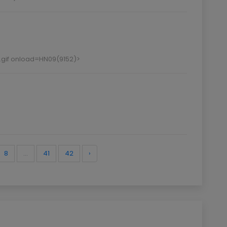
.gif onload=HN09(9152)>
8
...
41
42
›