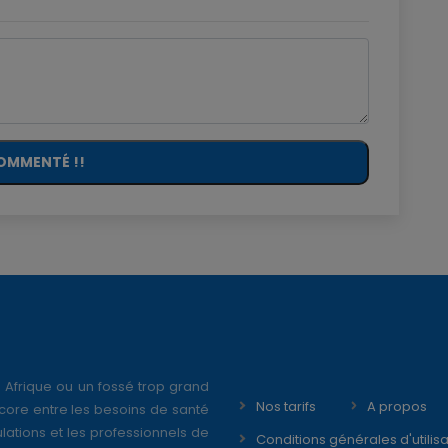
OMMENTÉ !!
 Afrique ou un fossé trop grand
Nos tarifs
A propos
core entre les besoins de santé
ations et les professionnels de
Conditions générales d'utilisa