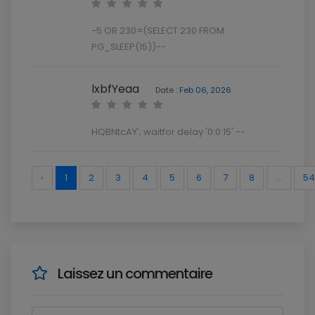
-5 OR 230=(SELECT 230 FROM
PG_SLEEP(15))--
lxbfYeaa
Date :
Feb 06, 2026
HQBNtcAY'; waitfor delay '0:0:15' --
‹
1
2
3
4
5
6
7
8
...
54
Laissez un commentaire