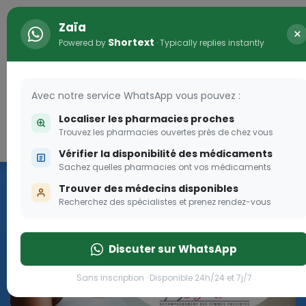
Zaïa
×
Shortext
Powered by
· Typically replies instantly
Avec notre service WhatsApp vous pouvez :
Localiser les pharmacies proches
Trouvez les pharmacies ouvertes près de chez vous
Connexion
Vérifier la disponibilité des médicaments
me OLGA-ESTHER
Vaccinat
Sachez quelles pharmacies ont vos médicaments
Trouver des médecins disponibles
ramme Olga Esther pour les femmes
we
Recherchez des spécialistes et prenez rendez-vous
Cliquer
Discuter sur WhatsApp
e programme Olga Esther pour les femmes enceintes
Sans inscription · Disponible 24h/24 et 7j/7