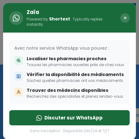
Zaïa
×
Shortext
Powered by
· Typically replies
instantly
Avec notre service WhatsApp vous pouvez :
Connexion
0
Localiser les pharmacies proches
Trouvez les pharmacies ouvertes près de chez vous
Programme OLGA-ESTHER
Vérifier la disponibilité des médicaments
Sachez quelles pharmacies ont vos médicaments
Rejoignez le programme Olga Esther pour les femmes
Trouver des médecins disponibles
enceintes
Recherchez des spécialistes et prenez rendez-vous
Rejoignez le programme Olga Esther pour les fe
Discuter sur WhatsApp
Sans inscription · Disponible 24h/24 et 7j/7