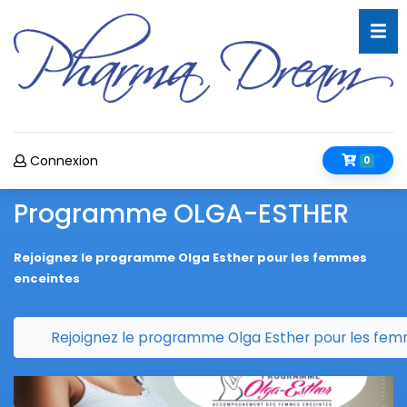
Connexion
0
Programme OLGA-ESTHER
Rejoignez le programme Olga Esther pour les femmes
enceintes
Rejoignez le programme Olga Esther pour les fe