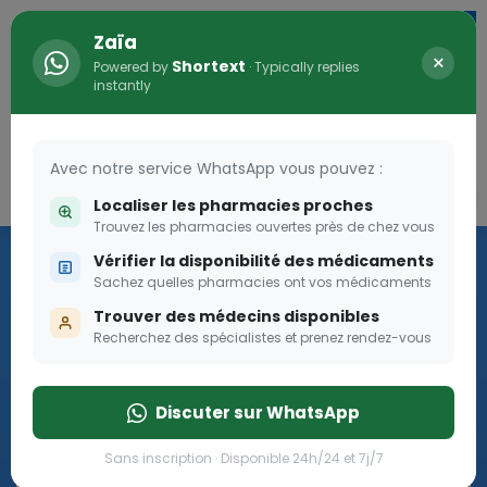
Zaïa
×
Shortext
Powered by
· Typically replies
instantly
Avec notre service WhatsApp vous pouvez :
Connexion
0
Localiser les pharmacies proches
Trouvez les pharmacies ouvertes près de chez vous
Les aides sociales Pharma
Vérifier la disponibilité des médicaments
Dream
Sachez quelles pharmacies ont vos médicaments
Trouver des médecins disponibles
Recherchez des spécialistes et prenez rendez-vous
Les aides sociales Pharma Dream, des aides qui tombent à
pique!
Discuter sur WhatsApp
Go
Sans inscription · Disponible 24h/24 et 7j/7