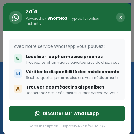
Zaïa
×
Shortext
Powered by
· Typically replies
instantly
Avec notre service WhatsApp vous pouvez :
Connexion
0
Localiser les pharmacies proches
Trouvez les pharmacies ouvertes près de chez vous
Les aides sociales Pharma
Vérifier la disponibilité des médicaments
Dream
Sachez quelles pharmacies ont vos médicaments
Trouver des médecins disponibles
Recherchez des spécialistes et prenez rendez-vous
Les aides sociales Pharma Dream, des aides qui tombent à
pique!
Discuter sur WhatsApp
Go
Sans inscription · Disponible 24h/24 et 7j/7