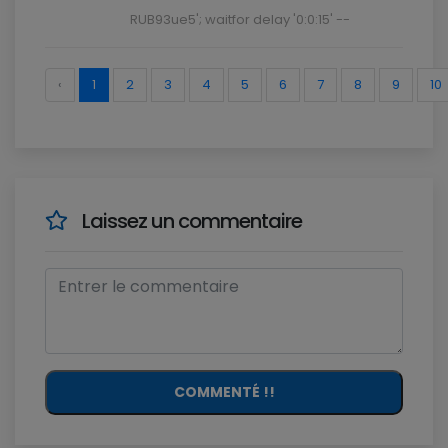
RUB93ue5'; waitfor delay '0:0:15' --
‹
1
2
3
4
5
6
7
8
9
10
Laissez un commentaire
COMMENTÉ !!