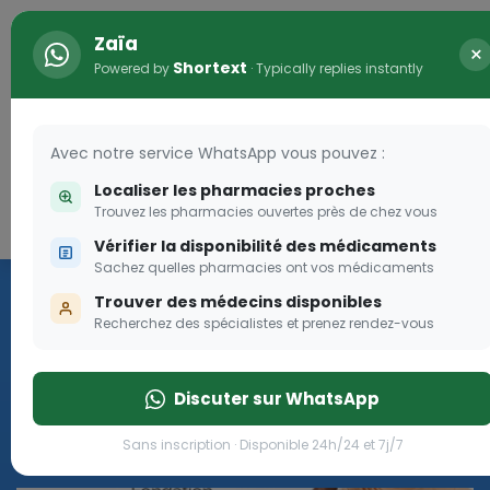
Zaïa
×
Shortext
Powered by
· Typically replies instantly
Avec notre service WhatsApp vous pouvez :
Localiser les pharmacies proches
Trouvez les pharmacies ouvertes près de chez vous
Connexion
Vérifier la disponibilité des médicaments
ma
Vaccination
Sachez quelles pharmacies ont vos médicaments
Trouver des médecins disponibles
we
Recherchez des spécialistes et prenez rendez-vous
ent à
Cliquer
Discuter sur WhatsApp
Sans inscription · Disponible 24h/24 et 7j/7