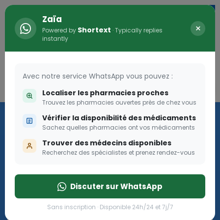
Zaïa
×
Shortext
Powered by
· Typically replies
instantly
Avec notre service WhatsApp vous pouvez :
Connexion
0
Localiser les pharmacies proches
Trouvez les pharmacies ouvertes près de chez vous
Les aides sociales Pharma
Vérifier la disponibilité des médicaments
Dream
Sachez quelles pharmacies ont vos médicaments
Trouver des médecins disponibles
Recherchez des spécialistes et prenez rendez-vous
Les aides sociales Pharma Dream, des aides qui tombent à
pique!
Discuter sur WhatsApp
Go
Sans inscription · Disponible 24h/24 et 7j/7