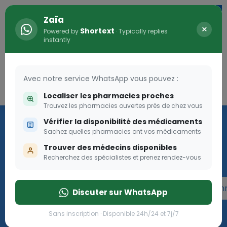
Zaïa
×
Shortext
Powered by
· Typically replies
instantly
Avec notre service WhatsApp vous pouvez :
Connexion
0
Localiser les pharmacies proches
Trouvez les pharmacies ouvertes près de chez vous
Programme OLGA-ESTHER
Vérifier la disponibilité des médicaments
Sachez quelles pharmacies ont vos médicaments
Rejoignez le programme Olga Esther pour les femmes
Trouver des médecins disponibles
enceintes
Recherchez des spécialistes et prenez rendez-vous
Rejoignez le programme Olga Esther pour les fe
Discuter sur WhatsApp
Sans inscription · Disponible 24h/24 et 7j/7