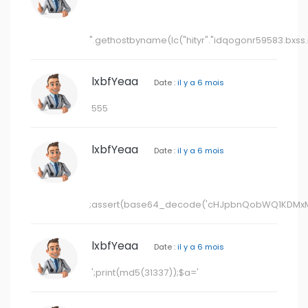
".gethostbyname(lc("hityr"."idqogonr59583.bxss.me
lxbfYeaa
Date :
il y a 6 mois
555
lxbfYeaa
Date :
il y a 6 mois
;assert(base64_decode('cHJpbnQobWQ1KDMxM
lxbfYeaa
Date :
il y a 6 mois
';print(md5(31337));$a='