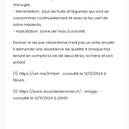
chirurgie,
- ⁠Alimentation : plus de fruits et légumes qui vont se
consommer continuellement et avec le feu vert de
votre médecin,
- ⁠Hydratation : boire de l’eau à volonté.
Donner la vie par césarienne n’est pas un acte anodin.
Il demande une assistance de qualité à chaque fois
tenant en compte la vie de deux êtres, la mère et son
enfant.
[1]: https://urlr.me/hY4wt - consulté le 13/11/2024 à
15h44,
(1): https://www.woundedwomen.fr/ - image -
consulté le 13/11/2024 à 20h51.