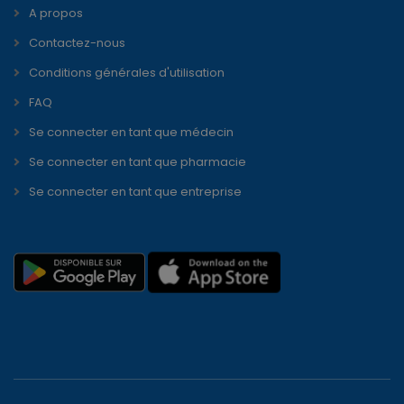
simple et facile d'utilisation ou la bonne information
disponible,fera toute la différence. La différence pour le patient
qui comprendra mieux le role et le métier du pharmacien, et qui
aura un accès plus facile chez le médecin à travers la prise de
rendez-vous, La différence pour les professionnels de la santé
qui ont un puissant outil pour éduquer le patient,sensibiliser la
jeunesse sur la nécessité d'une hygiène de vie correcte.
Pharma Dream est tout simplement la manifestation visible de
ce à quoi nous aspirons tous...Les soins comme on en rêve!
Nos tarifs
A propos
Contactez-nous
Conditions générales d'utilisation
FAQ
Se connecter en tant que médecin
Se connecter en tant que pharmacie