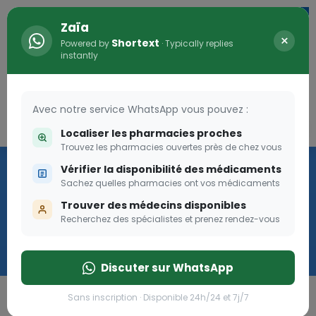
Zaïa
×
Shortext
Powered by
· Typically replies
instantly
Avec notre service WhatsApp vous pouvez :
Connexion
0
Localiser les pharmacies proches
Trouvez les pharmacies ouvertes près de chez vous
Les aides sociales Pharma
Vérifier la disponibilité des médicaments
Dream
Sachez quelles pharmacies ont vos médicaments
Trouver des médecins disponibles
Recherchez des spécialistes et prenez rendez-vous
Les aides sociales Pharma Dream, des aides qui tombent à
pique!
Discuter sur WhatsApp
Go
Sans inscription · Disponible 24h/24 et 7j/7