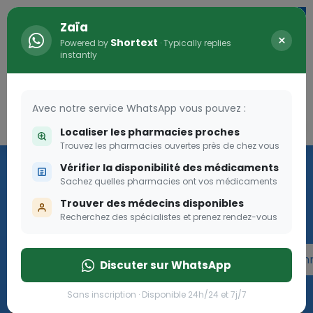
Zaïa
×
Shortext
Powered by
· Typically replies
instantly
Avec notre service WhatsApp vous pouvez :
Connexion
0
Localiser les pharmacies proches
Trouvez les pharmacies ouvertes près de chez vous
Programme OLGA-ESTHER
Vérifier la disponibilité des médicaments
Sachez quelles pharmacies ont vos médicaments
Rejoignez le programme Olga Esther pour les femmes
Trouver des médecins disponibles
enceintes
Recherchez des spécialistes et prenez rendez-vous
Rejoignez le programme Olga Esther pour les fe
Discuter sur WhatsApp
Sans inscription · Disponible 24h/24 et 7j/7