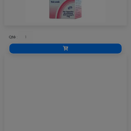
Qté :