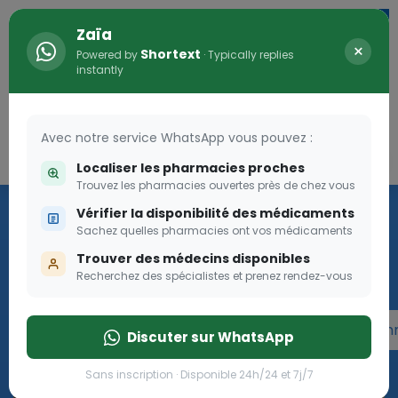
Zaïa
×
Shortext
Powered by
· Typically replies
instantly
Avec notre service WhatsApp vous pouvez :
Connexion
0
Localiser les pharmacies proches
Trouvez les pharmacies ouvertes près de chez vous
Programme OLGA-ESTHER
Vérifier la disponibilité des médicaments
Sachez quelles pharmacies ont vos médicaments
Rejoignez le programme Olga Esther pour les femmes
Trouver des médecins disponibles
enceintes
Recherchez des spécialistes et prenez rendez-vous
Rejoignez le programme Olga Esther pour les fe
Discuter sur WhatsApp
Sans inscription · Disponible 24h/24 et 7j/7