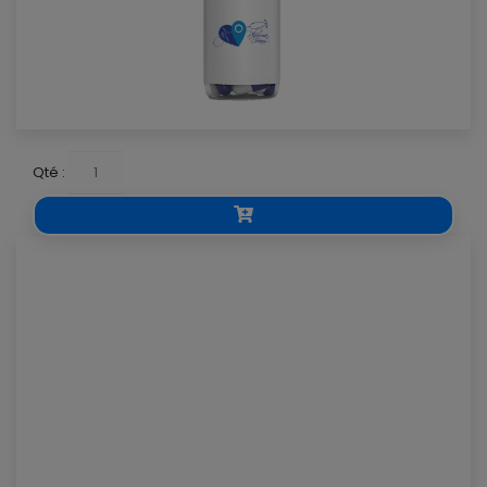
Qté :