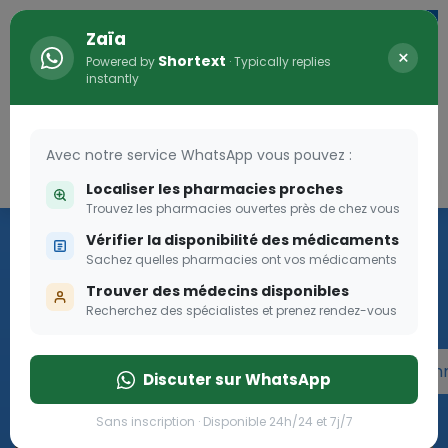
Zaïa
×
Shortext
Powered by
· Typically replies
instantly
Avec notre service WhatsApp vous pouvez :
Connexion
0
Localiser les pharmacies proches
Trouvez les pharmacies ouvertes près de chez vous
Programme OLGA-ESTHER
Vérifier la disponibilité des médicaments
Sachez quelles pharmacies ont vos médicaments
Rejoignez le programme Olga Esther pour les femmes
Trouver des médecins disponibles
enceintes
Recherchez des spécialistes et prenez rendez-vous
Rejoignez le programme Olga Esther pour les fe
Discuter sur WhatsApp
Sans inscription · Disponible 24h/24 et 7j/7