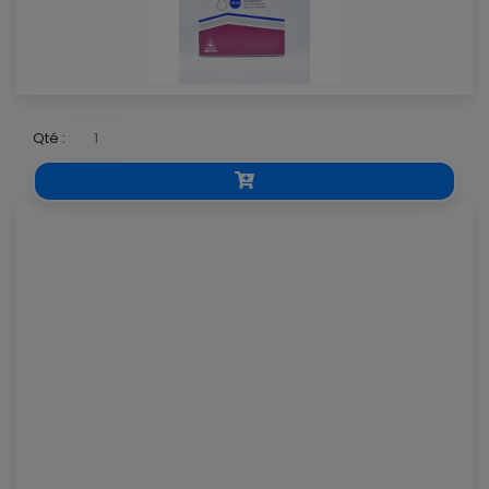
Qté :