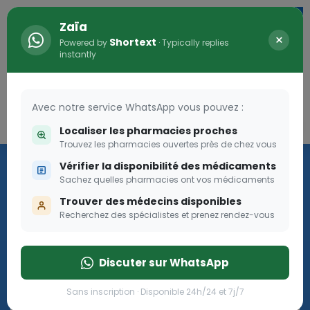
Zaïa
×
Shortext
Powered by
· Typically replies
instantly
Avec notre service WhatsApp vous pouvez :
Connexion
0
Localiser les pharmacies proches
Trouvez les pharmacies ouvertes près de chez vous
Les aides sociales Pharma
Vérifier la disponibilité des médicaments
Dream
Sachez quelles pharmacies ont vos médicaments
Trouver des médecins disponibles
Recherchez des spécialistes et prenez rendez-vous
Les aides sociales Pharma Dream, des aides qui tombent à
pique!
Discuter sur WhatsApp
Go
Sans inscription · Disponible 24h/24 et 7j/7