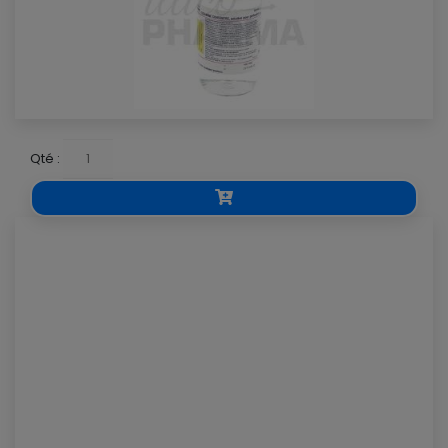
Qté :