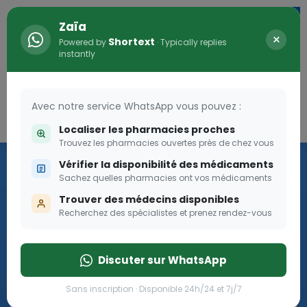
Zaïa
×
Shortext
Powered by
· Typically replies
instantly
Avec notre service WhatsApp vous pouvez :
Connexion
0
Localiser les pharmacies proches
Trouvez les pharmacies ouvertes près de chez vous
Les aides sociales Pharma
Vérifier la disponibilité des médicaments
Dream
Sachez quelles pharmacies ont vos médicaments
Trouver des médecins disponibles
Recherchez des spécialistes et prenez rendez-vous
Les aides sociales Pharma Dream, des aides qui tombent à
pique!
Discuter sur WhatsApp
Go
Sans inscription · Disponible 24h/24 et 7j/7