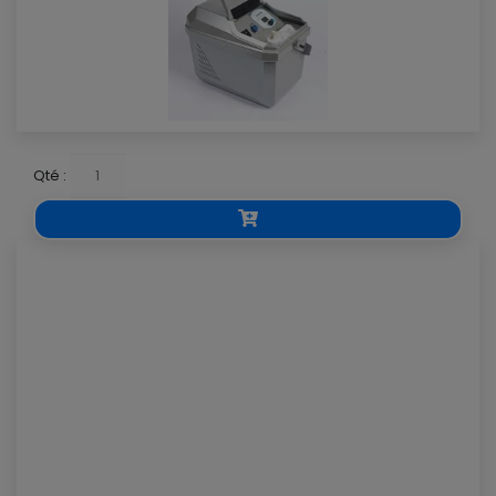
Qté :