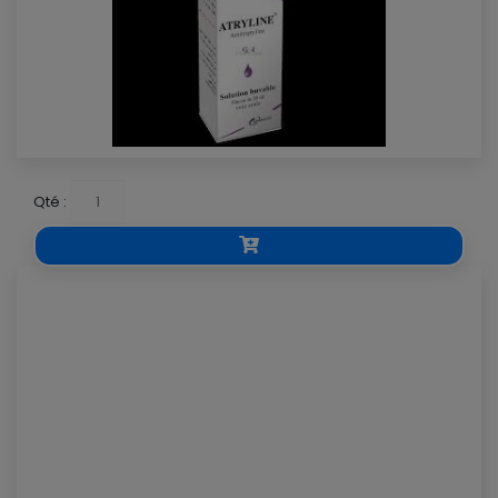
Qté :