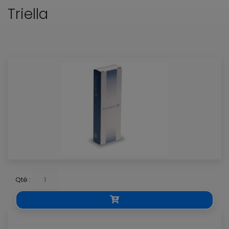
Triella
Qté :