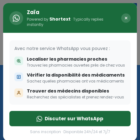
Zaïa
×
Shortext
Powered by
· Typically replies
instantly
Avec notre service WhatsApp vous pouvez :
Connexion
0
Localiser les pharmacies proches
Trouvez les pharmacies ouvertes près de chez vous
Les aides sociales Pharma
Vérifier la disponibilité des médicaments
Dream
Sachez quelles pharmacies ont vos médicaments
Trouver des médecins disponibles
Recherchez des spécialistes et prenez rendez-vous
Les aides sociales Pharma Dream, des aides qui tombent à
pique!
Discuter sur WhatsApp
Go
Sans inscription · Disponible 24h/24 et 7j/7