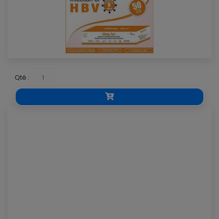
Qté :