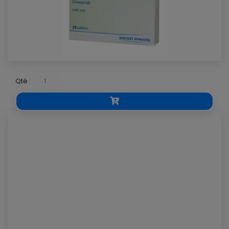
Qté :