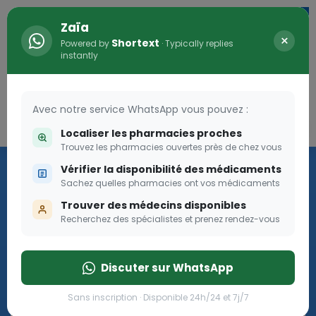
Zaïa
×
Shortext
Powered by
· Typically replies
instantly
Avec notre service WhatsApp vous pouvez :
Connexion
0
Localiser les pharmacies proches
Trouvez les pharmacies ouvertes près de chez vous
Les aides sociales Pharma
Vérifier la disponibilité des médicaments
Dream
Sachez quelles pharmacies ont vos médicaments
Trouver des médecins disponibles
Recherchez des spécialistes et prenez rendez-vous
Les aides sociales Pharma Dream, des aides qui tombent à
pique!
Discuter sur WhatsApp
Go
Sans inscription · Disponible 24h/24 et 7j/7