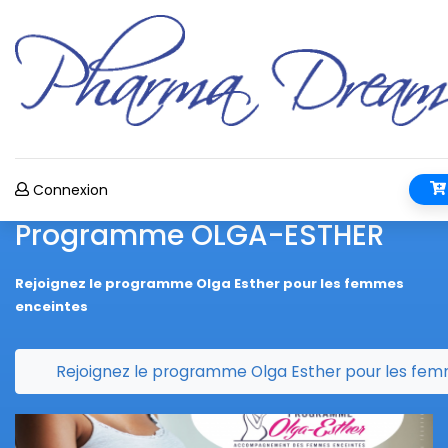
Connexion
HER
Les aides sociales Pha
Dream
s femmes
Les aides sociales Pharma Dream, des aides qui 
pique!
 pour les femmes enceintes
Go