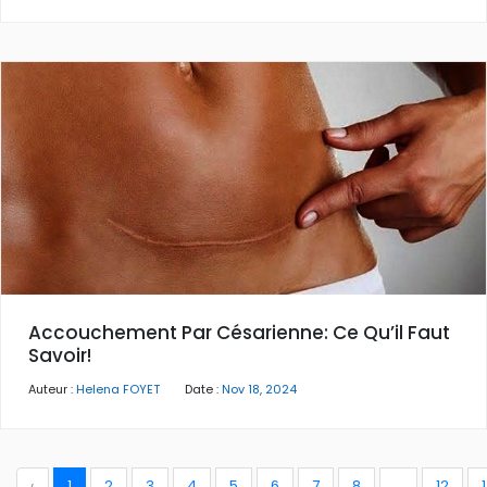
Accouchement Par Césarienne: Ce Qu’il Faut
Savoir!
Auteur :
Helena FOYET
Date :
Nov 18, 2024
‹
1
2
3
4
5
6
7
8
...
12